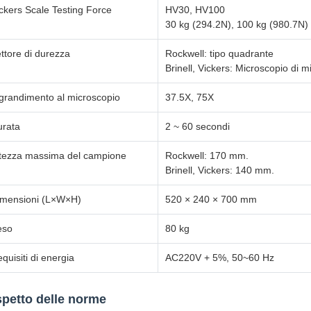
ckers Scale Testing Force
HV30, HV100
30 kg (294.2N), 100 kg (980.7N)
ttore di durezza
Rockwell: tipo quadrante
Brinell, Vickers: Microscopio di m
grandimento al microscopio
37.5X, 75X
urata
2 ~ 60 secondi
tezza massima del campione
Rockwell: 170 mm.
Brinell, Vickers: 140 mm.
imensioni (L×W×H)
520 × 240 × 700 mm
eso
80 kg
quisiti di energia
AC220V + 5%, 50~60 Hz
spetto delle norme