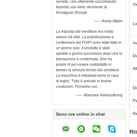
società. i più altamente raccomanda
Vi
facendo uso dello strumento di
Dongguan Zhongli.
—— Remy Attalin
Le
La risposta dal venditore era molto
veloce ed utile. La pubblicazione e
confermare del PO/PI sono state fatte in
In
un giorno solo. Il prodotto è stato
spedito il giorno successivo dopo che la
D
transazione è confermata. Non ha
potuto di più essere soddisfatto in
Al
termini di servizio fornito dal venditore.
La macchina è imballata bene in caso
di legno. Tutto è arrivato in buone
condizioni. Prossimo con
D
—— Warunee Nahauythong
P
Re
Sono ora online in chat
Ri