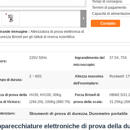
Tempi di consegna:
Termini di pagamento:
Capacità di alimentazio
Contatto
Grande immagine :
Attrezzatura di prova elettronica di
urezza Brinell per gli istituti di ricerca scientifica
220V 50Hz
Ingrandimento del
37.5X, 75X
ere:
microscopio:
2 ~ 60S
Altezza massima
Rockwell: 17
po di durata:
dell'esemplare:
za di prova della
HV30, HV100, 30Kg
Forza Brinell di
HBW2.5/31.2
a di Vickers:
(294.2N), 100Kg (980.7N)
prova della scala:
31.25Kg (306
Strumenti di prova di durezza
Durometro portatile
denziare:
,
parecchiature elettroniche di prova della dur