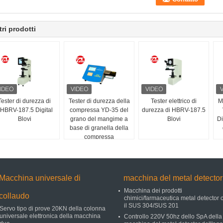
tri prodotti
Tester di durezza di
Tester di durezza della
Tester elettrico di
M
HBRV-187.5 Digital
compressa YD-35 del
durezza di HBRV-187.5
Blovi
grano del mangime a
Blovi
Di
base di granella della
compressa
Macchina universale di
macchina del metal detector
Macchina dei prodotti
collaudo
chimici/farmaceutica metal detector 
il SUS 304/SUS 201
Servo tipo di prove 20KN della colonna
universale elettronica della macchina
Controllo 220V 50hz dello SpA della