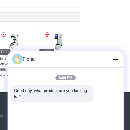
Fiona
icro tester di durezza
Tester da tavolino di
Vickers di HV-1000
durezza Brinell di
gital, micro macchina
Digital del touch screen
di prova di durezza
HBS-3000, tester
8:06 PM
Vickers
d'acciaio di durezza
Good day, what product are you looking 
for?
Richiedere un preventivo
con
Invii