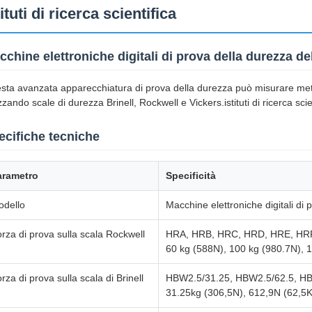
tituti di ricerca scientifica
cchine elettroniche digitali di prova della durezza d
sta avanzata apparecchiatura di prova della durezza può misurare metall
izzando scale di durezza Brinell, Rockwell e Vickers.istituti di ricerca scien
ecifiche tecniche
arametro
Specificità
odello
Macchine elettroniche digitali di
rza di prova sulla scala Rockwell
HRA, HRB, HRC, HRD, HRE, HR
60 kg (588N), 100 kg (980.7N), 
rza di prova sulla scala di Brinell
HBW2.5/31.25, HBW2.5/62.5, H
31.25kg (306,5N), 612,9N (62,5