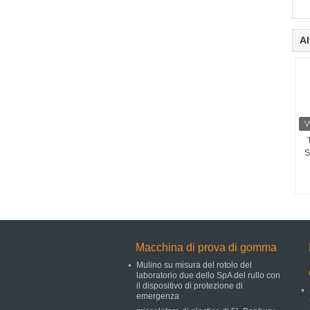
Al
S
Macchina di prova di gomma
Mulino su misura del rotolo del
laboratorio due dello SpA del rullo con
il dispositivo di protezione di
emergenza