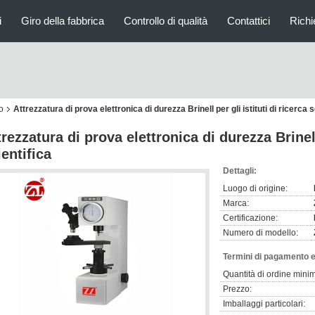
i
Giro della fabbrica
Controllo di qualità
Contattici
Richi
o
Attrezzatura di prova elettronica di durezza Brinell per gli istituti di ricerca s
trezzatura di prova elettronica di durezza Brinell 
ientifica
Dettagli:
Luogo di origine:
Marca:
Certificazione:
Numero di modello:
Termini di pagamento e
Quantità di ordine mini
Prezzo:
Imballaggi particolari: