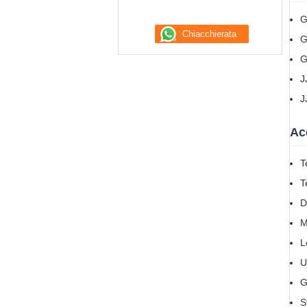
G
G
G
J
J
Ac
T
T
D
M
L
U
G
S