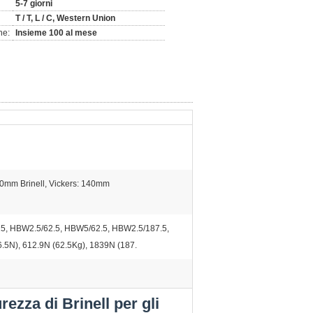
5-7 giorni
T / T, L / C, Western Union
ne:
Insieme 100 al mese
0mm Brinell, Vickers: 140mm
5, HBW2.5/62.5, HBW5/62.5, HBW2.5/187.5,
.5N), 612.9N (62.5Kg), 1839N (187.
ezza di Brinell per gli