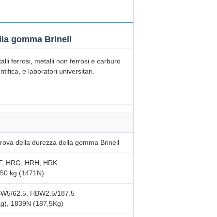
ella gomma Brinell
i ferrosi, metalli non ferrosi e carburo
tifica, e laboratori universitari.
 prova della durezza della gomma Brinell
F, HRG, HRH, HRK
150 kg (1471N)
BW5/62.5, HBW2.5/187.5
Kg), 1839N (187,5Kg)