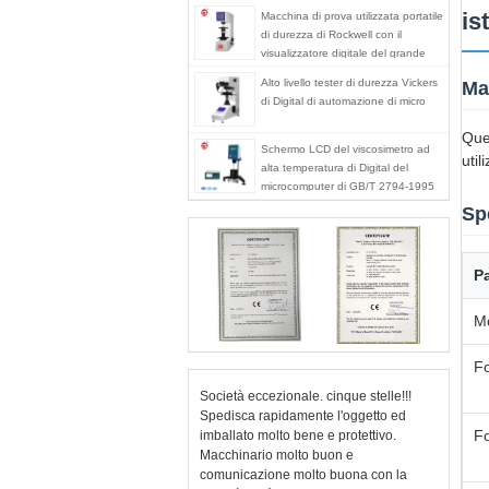
is
Macchina di prova utilizzata portatile
di durezza di Rockwell con il
visualizzatore digitale del grande
schermo
Alto livello tester di durezza Vickers
Ma
di Digital di automazione di micro
Que
Schermo LCD del viscosimetro ad
util
alta temperatura di Digital del
microcomputer di GB/T 2794-1995
Sp
P
M
Fo
Società eccezionale. cinque stelle!!!
Spedisca rapidamente l'oggetto ed
Fo
imballato molto bene e protettivo.
Macchinario molto buon e
comunicazione molto buona con la