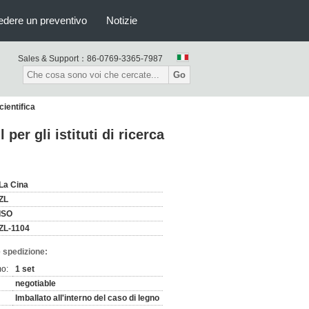
edere un preventivo
Notizie
Sales & Support：
86-0769-3365-7987
Go
cientifica
per gli istituti di ricerca
La Cina
ZL
ISO
ZL-1104
 spedizione:
mo:
1 set
negotiable
Imballato all'interno del caso di legno