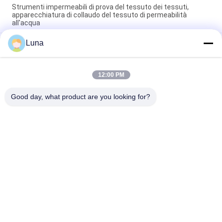
Strumenti impermeabili di prova del tessuto dei tessuti,
apparecchiatura di collaudo del tessuto di permeabilità
all'acqua
Luna
Tester completamente automatico di permeabilità all'aria del
tessuto, nessuno scoloramento e nessun'ossidazione
Macchina automatica di rotolamento di tessuti non tessuti
12:00 PM
Con sistema di controllo di bordo Attrezzature per l'ispezione
dei tessuti
Good day, what product are you looking for?
Categorie popolari
Tutti
Macchina Di Prova 
Macchina Di 
Di Gomma
Vulcanizzazione 
Della Stampa
Un Mulino Di Due 
Macchina Universale 
Rotoli
Di Collaudo
Miscelatore Di 
Macchina Di Prova 
Banbury
Di Trazione