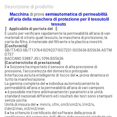
Descrizione di prodotto
di prova
semiautomatica
Macchina
di permeabilità
all'aria della maschera di protezione per il tessuto/il
tessuto
】 Applicabile di portata del 【:
È usato per verificare rapidamente la permeabilità all'aria di vari
materiali di strato quali tessuto, la maschera di protezione, la
carta da filtro, il materiale del filtrante e la plastica rivestiti.
[Conformità]:
GB/T5453 GB/T13764 ISO9237 ISO7231 ISO5636 BS5636 ASTM
D737
BACCANO 53887 JIS L1096 BS5636
[Caratteristiche di prestazione]:
Il ● Svizzera ha importato il sensore di alta precisione di
pressione, l'accuratezza del domestico principale.
Interfaccia astuta intelligente di tocco del ●, prova dinamica in
tutto la manifestazione.
La gamma completa del ● individua automaticamente la
permeabilità all'aria e la permeabilità all'aria di vari campioni.
● è possibile mettere arbitrariamente i parametri e le unità
standard nazionali differenti ed i risultati dei test sono stampati
senza uscita.
Unità di misura del ●: mm/s, cfm, cm3/cm2/s, I/m2/s,
I/dm2/min, m3/m2/min
Il ● ha ottenuto il certificato del software della prova di