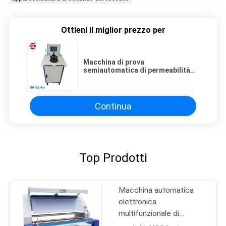
Ottieni il miglior prezzo per
Macchina di prova
semiautomatica di permeabilità
all'aria della maschera di
protezione per il tessuto/il
tessuto
Continua
Top Prodotti
Macchina automatica
elettronica
multifunzionale di
ispezione del tessuto del