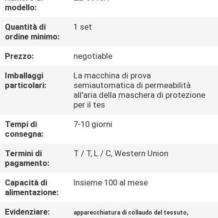
FABBRICA
modello:
Quantità di
1 set
CONTROLLO
ordine minimo:
DI
Prezzo:
negotiable
QUALITÀ
Imballaggi
La macchina di prova
particolari:
semiautomatica di permeabilità
all'aria della maschera di protezione
CONTATTICI
per il tes
Tempi di
7-10 giorni
NOTIZIE
consegna:
Termini di
T / T, L / C, Western Union
RICHIEDA
pagamento:
UNA
Capacità di
Insieme 100 al mese
alimentazione:
CITAZIONE
Evidenziare:
,
apparecchiatura di collaudo del tessuto