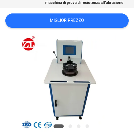
macchina di prova di resistenza all'abrasione
VR
SHOW
MIGLIOR PREZZO
SITEMAP
PRIVACY
POLICY