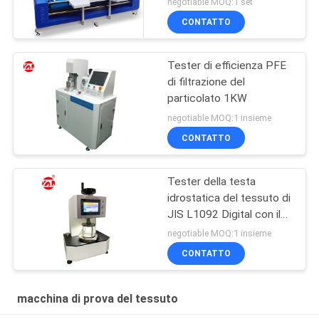
negotiable MOQ:1 set
bordo
CONTATTO
Tester di efficienza PFE
di filtrazione del
particolato 1KW
negotiable MOQ:1 insieme
CONTATTO
Tester della testa
idrostatica del tessuto di
JIS L1092 Digital con il
touch screen LCD
negotiable MOQ:1 insieme
CONTATTO
macchina di prova del tessuto