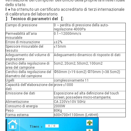
ventilazione del computer dell'ufficio della proprietà intellettuale
dello stato.
Il ● ha ottenuto un certificato accreditato di terzi internazionale
di calibratura del laboratorio.
】 Tecnico di parametri del 【:
Campo di pressione
0 ~ perdita di pressione della auto-
regolazione 4000Pa
Permeabilità all'aria
0.1~12000mm/s
misurabile
Errore di misurazione
≤±2%
Spessore misurabile del
≤15mm
tessuto
Adeguamento del volume di
Adeguamento dinamico di risposte di dati
aspirazione
Cerchio della regolazione di
5cm2; 20cm2; 50cm2; 100cm2
area del campione
Cerchio della regolazione del
Ф50mm (≈19.6cm2) Ф70mm (≈38.5cm2)
diametro del campione
Ugelli
complessivamente 11
Capacità dell'elaborazione dei
prove ≤1000
dati
Emissione dei dati
Esposizione ad alta definizione del touch
screen; possedere micro-stampante;
Alimentazione
CA 220V±10V 50Hz
Consumo di energia
2000W
Peso
80Kg
Forma esterna
600×700×1100mm (L×W×H)