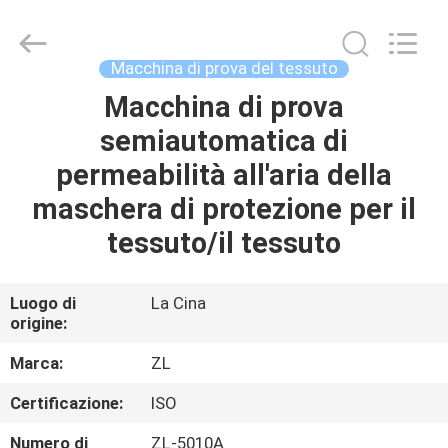
2026
Dongguan
Zhongli
Instrument
Technology
Macchina di prova del tessuto
Co.,
Ltd..
All
Macchina di prova
CASA
Rights
Reserved.
semiautomatica di
PRODOTTI
permeabilità all'aria della
maschera di protezione per il
VIDEO
tessuto/il tessuto
CIRCA
Luogo di
La Cina
origine:
NOI
Marca:
ZL
GIRO
Certificazione:
ISO
DELLA
Numero di
ZL-5010A