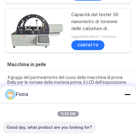
Capacità del tester 50
nanometro di torsione
delle calzature di
controllo dello SpA di
negotiable MOQ:1 insieme
GB/T 32024
CONTATTO
Macchina in pelle
4 gruppi del permeametro del cuoio della macchina di prova
Bally per le tomaie della materia prima, 6 LCD dell'esposizione
della cifra
Fiona
Macchina di prova BALLY LCD del cuoio di Flexometer utilizzata
nell'abbigliamento/scarpe/borse
5:18 AM
Strumento di misura impermeabile dinamico di cuoio di
flessione Bally di penetrazione di SATRA TM171
Good day, what product are you looking for?