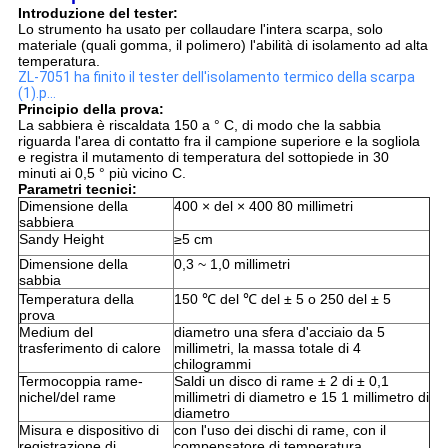
Introduzione del tester:
Lo strumento ha usato per collaudare l'intera scarpa, solo
materiale (quali gomma, il polimero) l'abilità di isolamento ad alta
temperatura.
ZL-7051 ha finito il tester dell'isolamento termico della scarpa
(1).p…
Principio della prova:
La sabbiera è riscaldata 150 a ° C, di modo che la sabbia
riguarda l'area di contatto fra il campione superiore e la sogliola
e registra il mutamento di temperatura del sottopiede in 30
minuti ai 0,5 ° più vicino C.
Parametri tecnici:
Dimensione della
400 × del × 400 80 millimetri
sabbiera
Sandy Height
≥5 cm
Dimensione della
0,3 ~ 1,0 millimetri
sabbia
Temperatura della
150 ℃ del ℃ del ± 5 o 250 del ± 5
prova
Medium del
diametro una sfera d'acciaio da 5
trasferimento di calore
millimetri, la massa totale di 4
chilogrammi
Termocoppia rame-
Saldi un disco di rame ± 2 di ± 0,1
nichel/del rame
millimetri di diametro e 15 1 millimetro di
diametro
Misura e dispositivo di
con l'uso dei dischi di rame, con il
registrazione di
compensatore di temperatura