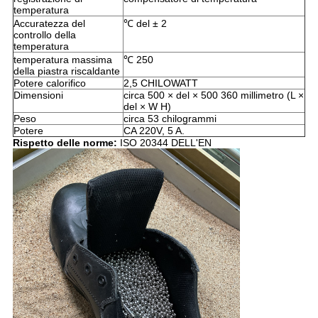
temperatura
Accuratezza del
℃ del ± 2
controllo della
temperatura
temperatura massima
℃ 250
della piastra riscaldante
Potere calorifico
2,5 CHILOWATT
Dimensioni
circa 500 × del × 500 360 millimetro (L ×
del × W H)
Peso
circa 53 chilogrammi
Potere
CA 220V, 5 A.
Rispetto delle norme:
ISO 20344 DELL'EN