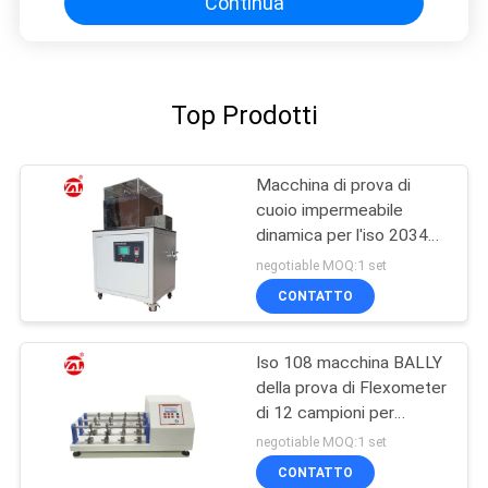
Continua
Top Prodotti
Macchina di prova di
cuoio impermeabile
dinamica per l'iso 20344
dell'en finito delle scarpe
negotiable MOQ:1 set
di cuoio
CONTATTO
Iso 108 macchina BALLY
della prova di Flexometer
di 12 campioni per
tessuto/cuoio
negotiable MOQ:1 set
CONTATTO