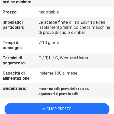
ordine minimo:
FABBRICA
Prezzo:
negotiable
CONTROLLO
Imballaggi
Le scarpe finite di iso 20344 dell'en
DI
particolari:
l'isolamento termico che la macchina
di prove di cuoio è imbal
QUALITÀ
Tempi di
7-10 giorni
consegna:
CONTATTICI
Termini di
T / T, L / C, Western Union
pagamento:
NOTIZIE
Capacità di
Insieme 100 al mese
alimentazione:
RICHIEDA
Evidenziare:
,
macchina della prova delle scarpe
UNA
Apparecchi di prova in pelle
CITAZIONE
MIGLIOR PREZZO