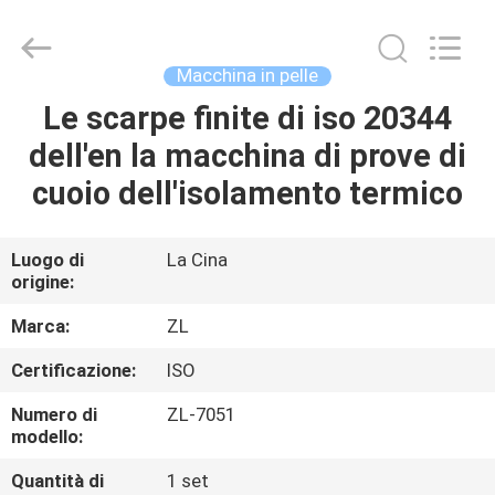
2026
Dongguan
Zhongli
Instrument
Technology
Macchina in pelle
Co.,
Ltd..
All
Le scarpe finite di iso 20344
CASA
Rights
Reserved.
dell'en la macchina di prove di
PRODOTTI
cuoio dell'isolamento termico
VIDEO
Luogo di
La Cina
origine:
CIRCA
Marca:
ZL
NOI
Certificazione:
ISO
Numero di
ZL-7051
GIRO
modello:
DELLA
Quantità di
1 set