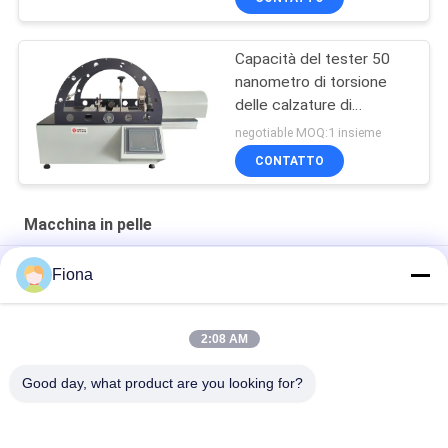
Capacità del tester 50
nanometro di torsione
delle calzature di
controllo dello SpA di
negotiable MOQ:1 insieme
GB/T 32024
CONTATTO
Macchina in pelle
4
Fiona
M
2:08 AM
"SATRA TM171 strumento di misura della penetrazione
idraulica dinamica in pelle flessibile di alta qualità"
Good day, what product are you looking for?
Categorie popolari
Tutti