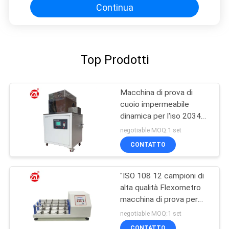
Continua
Top Prodotti
Macchina di prova di
cuoio impermeabile
dinamica per l'iso 20344
dell'en finito delle scarpe
negotiable MOQ:1 set
di cuoio
CONTATTO
"ISO 108 12 campioni di
alta qualità Flexometro
macchina di prova per
tessuti / cuoio""
negotiable MOQ:1 set
CONTATTO