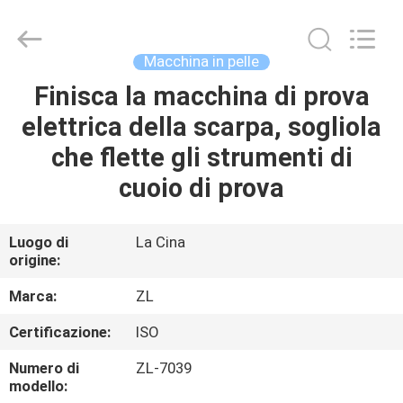
2026
Dongguan
Zhongli
Instrument
Technology
Macchina in pelle
Co.,
Ltd..
All
Finisca la macchina di prova
CASA
Rights
Reserved.
elettrica della scarpa, sogliola
PRODOTTI
che flette gli strumenti di
cuoio di prova
VIDEO
Luogo di
La Cina
origine:
CIRCA
NOI
Marca:
ZL
Certificazione:
ISO
GIRO
Numero di
ZL-7039
DELLA
modello: