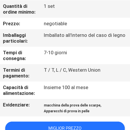
FABBRICA
Quantità di
1 set
ordine minimo:
CONTROLLO
Prezzo:
negotiable
DI
Imballaggi
Imballato all'interno del caso di legno
QUALITÀ
particolari:
Tempi di
7-10 giorni
consegna:
CONTATTICI
Termini di
T / T, L / C, Western Union
pagamento:
NOTIZIE
Capacità di
Insieme 100 al mese
alimentazione:
RICHIEDA
Evidenziare:
,
macchina della prova delle scarpe
UNA
Apparecchi di prova in pelle
CITAZIONE
MIGLIOR PREZZO