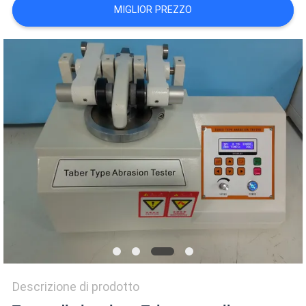
VR
MIGLIOR PREZZO
SHOW
SITEMAP
PRIVACY
POLICY
Descrizione di prodotto