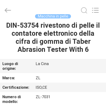
2026
Dongguan
Zhongli
Instrument
Technology
Macchina in pelle
Co.,
Ltd..
All
DIN-53754 rivestono di pelle il
CASA
Rights
Reserved.
contatore elettronico della
PRODOTTI
cifra di gomma di Taber
Abrasion Tester With 6
VIDEO
Luogo di
La Cina
origine:
CIRCA
NOI
Marca:
ZL
Certificazione:
ISO,CE
GIRO
Numero di
ZL-7031
DELLA
modello: