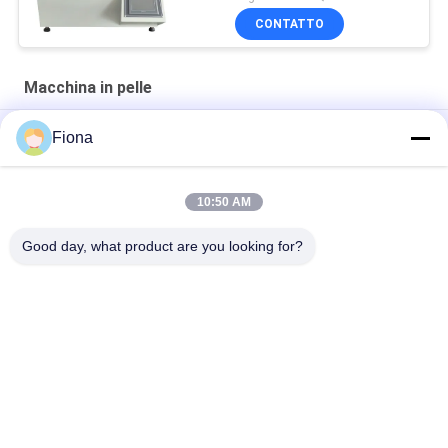
GB/T 32024
CONTATTO
Macchina in pelle
4
Fiona
M
10:50 AM
"SATRA TM171 strumento di misura della penetrazione
idraulica dinamica in pelle flessibile di alta qualità"
Good day, what product are you looking for?
Categorie popolari
Tutti
Macchina Di Prova 
Macchina Di 
Di Gomma
Vulcanizzazione 
Della Stampa
Un Mulino Di Due 
Macchina Universale 
Rotoli
Di Collaudo