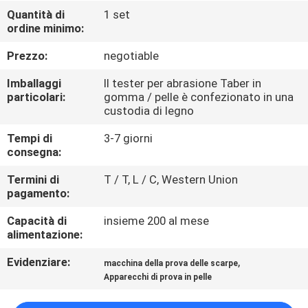
FABBRICA
Quantità di
1 set
ordine minimo:
CONTROLLO
Prezzo:
negotiable
DI
Imballaggi
Il tester per abrasione Taber in
QUALITÀ
particolari:
gomma / pelle è confezionato in una
custodia di legno
Tempi di
3-7 giorni
CONTATTICI
consegna:
Termini di
T / T, L / C, Western Union
NOTIZIE
pagamento:
Capacità di
insieme 200 al mese
RICHIEDA
alimentazione:
UNA
Evidenziare:
,
macchina della prova delle scarpe
CITAZIONE
Apparecchi di prova in pelle