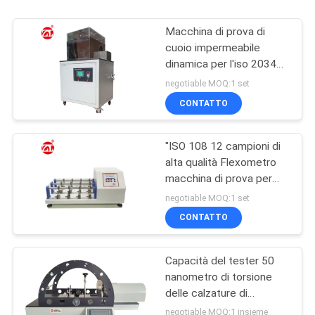
Macchina di prova di
cuoio impermeabile
dinamica per l'iso 20344
dell'en finito delle scarpe
negotiable MOQ:1 set
di cuoio
CONTATTO
"ISO 108 12 campioni di
alta qualità Flexometro
macchina di prova per
tessuti / cuoio""
negotiable MOQ:1 set
CONTATTO
Capacità del tester 50
nanometro di torsione
delle calzature di
controllo dello SpA di
negotiable MOQ:1 insieme