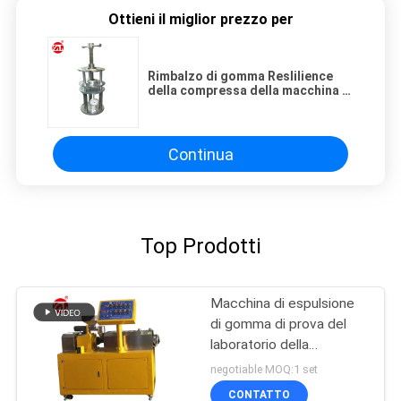
Ottieni il miglior prezzo per
Rimbalzo di gomma Reslilience
della compressa della macchina di
prova disponibile
Continua
Top Prodotti
Macchina di espulsione
di gomma di prova del
laboratorio della
macchina della vite di
negotiable MOQ:1 set
gomma del gemello per
CONTATTO