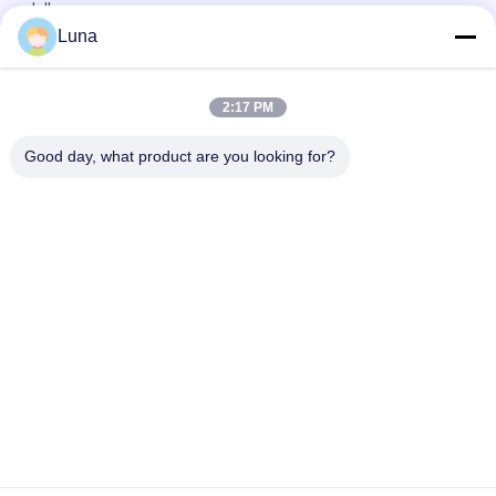
della gomma
Luna
Macchina di prova di gomma utilizzata laboratorio del singolo
del chip reometro di controllo senza rotore
2:17 PM
Tester di impatto digitale ISO 180 con velocità di impatto di
3,5 m/s e distanza centro-centro di 335 mm
Good day, what product are you looking for?
Categorie popolari
Tutti
Macchina Di Prova 
Macchina Di 
Di Gomma
Vulcanizzazione 
Della Stampa
Un Mulino Di Due 
Macchina Universale 
Rotoli
Di Collaudo
Miscelatore Di 
Macchina Di Prova 
Banbury
Di Trazione
Macchina Del Metal 
Camera Test 
Detector
Ambientali