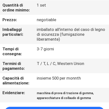
FABBRICA
Quantità di
1 set
ordine minimo:
CONTROLLO
Prezzo:
negotiable
DI
Imballaggi
imballato all'interno del caso di legno
QUALITÀ
particolari:
di sicurezza (fumigazione
liberamente)
Tempi di
3-7 giorni
CONTATTICI
consegna:
Termini di
T / T, L / C, Western Union
NOTIZIE
pagamento:
Capacità di
insieme 500 per monnth
RICHIEDA
alimentazione:
UNA
Evidenziare:
,
macchina di prova di trazione di gomma
CITAZIONE
apparecchiature di collaudo di gomma