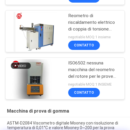
PA del PC del PVC
Reometro di
riscaldamento elettrico
di coppia di torsione
60ML più la gamma 0-
negotiable MOQ:1 insieme
300Nm di coppia di
CONTATTO
torsione del miscelatore
ISO6502 nessuna
macchina del reometro
del rotore per le prove
della gomma
negotiable MOQ:1 INSIEME
CONTATTO
Macchina di prova di gomma
ASTM-D2084 Viscometro digitale Mooney con risoluzione di
temperatura di 0,01°C e valore Mooney 0~200 per la prova