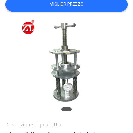
VR
MIGLIOR PREZZO
SHOW
SITEMAP
PRIVACY
POLICY
Descrizione di prodotto