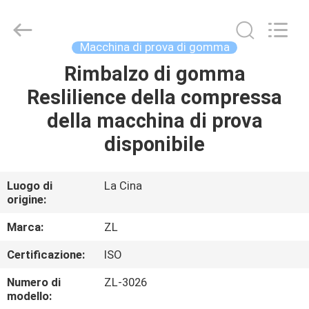
2026
Dongguan
Zhongli
Instrument
Technology
Macchina di prova di gomma
Co.,
Ltd..
All
Rimbalzo di gomma
CASA
Rights
Reserved.
Reslilience della compressa
PRODOTTI
della macchina di prova
disponibile
VIDEO
Luogo di
La Cina
origine:
CIRCA
NOI
Marca:
ZL
Certificazione:
ISO
GIRO
Numero di
ZL-3026
DELLA
modello: