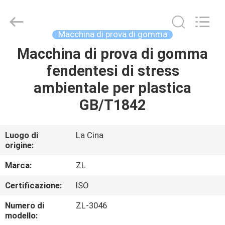
2026
Dongguan
Zhongli
Instrument
Technology
Macchina di prova di gomma
Co.,
Ltd..
All
Macchina di prova di gomma
CASA
Rights
Reserved.
fendentesi di stress
PRODOTTI
ambientale per plastica
GB/T1842
VIDEO
Luogo di
La Cina
origine:
CIRCA
NOI
Marca:
ZL
Certificazione:
ISO
GIRO
Numero di
ZL-3046
DELLA
modello: