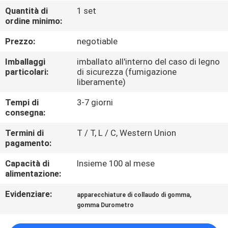
FABBRICA
Quantità di
1 set
ordine minimo:
CONTROLLO
Prezzo:
negotiable
DI
Imballaggi
imballato all'interno del caso di legno
QUALITÀ
particolari:
di sicurezza (fumigazione
liberamente)
Tempi di
3-7 giorni
CONTATTICI
consegna:
Termini di
T / T, L / C, Western Union
NOTIZIE
pagamento:
Capacità di
Insieme 100 al mese
RICHIEDA
alimentazione:
UNA
Evidenziare:
,
apparecchiature di collaudo di gomma
CITAZIONE
gomma Durometro