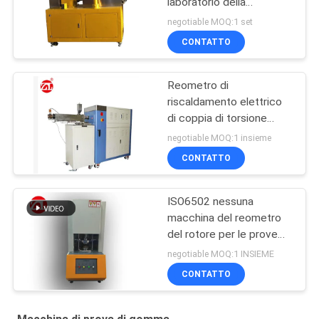
laboratorio della
macchina della vite di
negotiable MOQ:1 set
gomma del gemello per
CONTATTO
PA del PC del PVC
Reometro di
riscaldamento elettrico
di coppia di torsione
60ML più la gamma 0-
negotiable MOQ:1 insieme
300Nm di coppia di
CONTATTO
torsione del miscelatore
ISO6502 nessuna
macchina del reometro
del rotore per le prove
della gomma
negotiable MOQ:1 INSIEME
CONTATTO