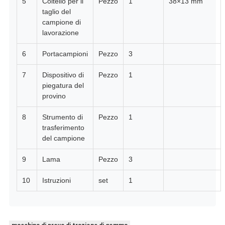
5
Coltello per il
Pezzo
1
38×13 mm
taglio del
campione di
lavorazione
6
Portacampioni
Pezzo
3
7
Dispositivo di
Pezzo
1
piegatura del
provino
8
Strumento di
Pezzo
1
trasferimento
del campione
9
Lama
Pezzo
3
10
Istruzioni
set
1