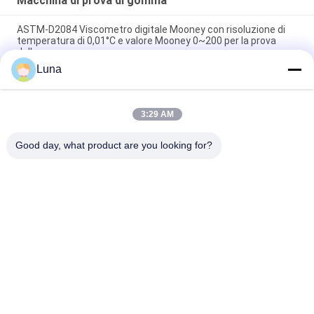
Macchina di prova di gomma
ASTM-D2084 Viscometro digitale Mooney con risoluzione di
temperatura di 0,01°C e valore Mooney 0~200 per la prova
della gomma
Luna
Macchina di prova di gomma utilizzata laboratorio del singolo
del chip reometro di controllo senza rotore
3:29 AM
Tester di impatto digitale ISO 180 con velocità di impatto di
3,5 m/s e distanza centro-centro di 335 mm
Good day, what product are you looking for?
Categorie popolari
Tutti
Macchina Di Prova 
Macchina Di 
Di Gomma
Vulcanizzazione 
Della Stampa
Un Mulino Di Due 
Macchina Universale 
Rotoli
Di Collaudo
Miscelatore Di 
Macchina Di Prova 
Banbury
Di Trazione