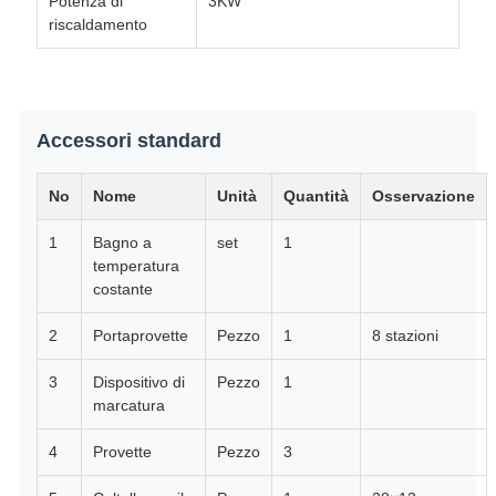
Potenza di
3KW
riscaldamento
Accessori standard
No
Nome
Unità
Quantità
Osservazione
1
Bagno a
set
1
temperatura
costante
2
Portaprovette
Pezzo
1
8 stazioni
3
Dispositivo di
Pezzo
1
marcatura
4
Provette
Pezzo
3