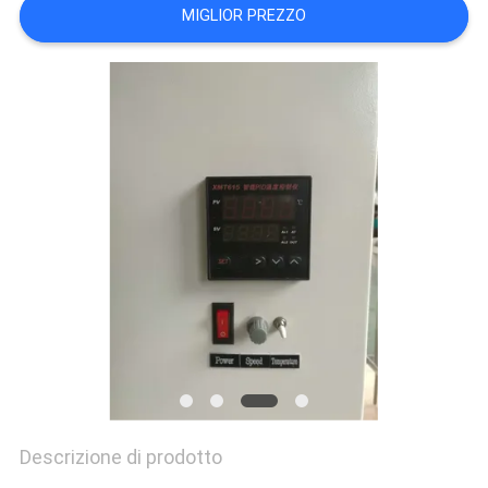
VR
MIGLIOR PREZZO
SHOW
SITEMAP
PRIVACY
POLICY
Descrizione di prodotto