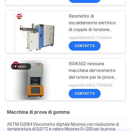
PA del PC del PVC
Reometro di
riscaldamento elettrico
di coppia di torsione
60ML più la gamma 0-
negotiable MOQ:1 insieme
300Nm di coppia di
CONTATTO
torsione del miscelatore
ISO6502 nessuna
macchina del reometro
del rotore per le prove
della gomma
negotiable MOQ:1 INSIEME
CONTATTO
Macchina di prova di gomma
ASTM-D2084 Viscometro digitale Mooney con risoluzione di
temperatura di 0,01°C e valore Mooney 0~200 per la prova