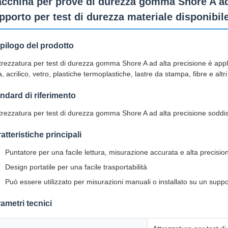
cchina per prove di durezza gomma Shore A ad
pporto per test di durezza materiale disponibil
pilogo del prodotto
ttrezzatura per test di durezza gomma Shore A ad alta precisione è ap
, acrilico, vetro, plastiche termoplastiche, lastre da stampa, fibre e altr
ndard di riferimento
ttrezzatura per test di durezza gomma Shore A ad alta precisione soddis
atteristiche principali
Puntatore per una facile lettura, misurazione accurata e alta precisio
Design portatile per una facile trasportabilità
Può essere utilizzato per misurazioni manuali o installato su un suppo
ametri tecnici