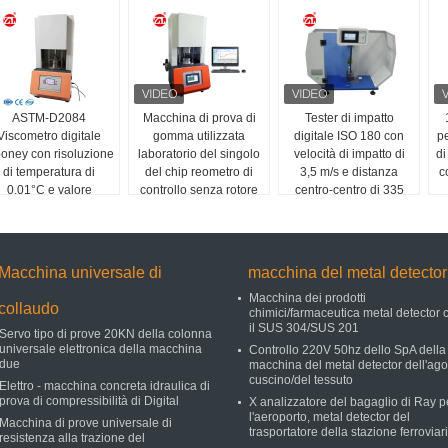
ASTM-D2084
Macchina di prova di
Tester di impatto
Viscometro digitale
gomma utilizzata
digitale ISO 180 con
pe
oney con risoluzione
laboratorio del singolo
velocità di impatto di
di
di temperatura di
del chip reometro di
3,5 m/s e distanza
c
0,01°C e valore
controllo senza rotore
centro-centro di 335
ooney 0~200 per la
mm
prova della gomma
Macchina universale di
macchina del metal detector
Macchina dei prodotti
collaudo
chimici/farmaceutica metal detector 
il SUS 304/SUS 201
Servo tipo di prove 20KN della colonna
universale elettronica della macchina
Controllo 220V 50hz dello SpA della
due
macchina del metal detector dell'ago
cuscino/del tessuto
Elettro - macchina concreta idraulica di
prova di compressibilità di Digital
X analizzatore del bagaglio di Ray p
l'aeroporto, metal detector del
Macchina di prove universale di
trasportatore della stazione ferroviar
resistenza alla trazione del