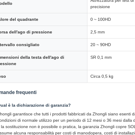
Attrezzatura per test 
odello
precisione
alore del quadrante
0 ~ 100HD
rsa dell'ago di pressione
2,5 mm
tervallo consigliato
20 ~ 90HD
mensioni della testa dell'ago di
SR 0,1 mm
ressione
eso
Circa 0,5 kg
mande frequenti
Qual è la dichiarazione di garanzia?
hongli garantisce che tutti i prodotti fabbricati da Zhongli siano esenti d
ondizioni di normale utilizzo per un periodo di 12 mesi o 36 mesi dalla d
 la sostituzione non è possibile o pratica, la garanzia Zhongli copre SO
ssume alcuna responsabilità per costi di manodopera, costi di installazione