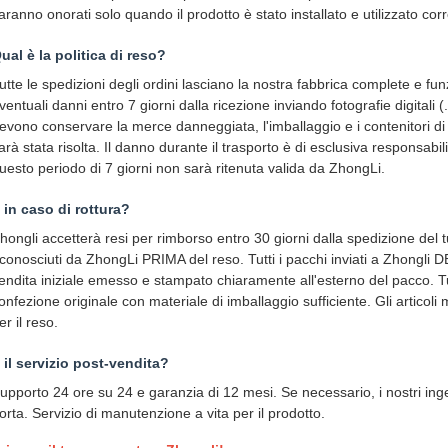
aranno onorati solo quando il prodotto è stato installato e utilizzato c
Qual è la politica di reso?
utte le spedizioni degli ordini lasciano la nostra fabbrica complete e fun
ventuali danni entro 7 giorni dalla ricezione inviando fotografie digitali (.
evono conservare la merce danneggiata, l'imballaggio e i contenitori di
arà stata risolta. Il danno durante il trasporto è di esclusiva responsabili
uesto periodo di 7 giorni non sarà ritenuta valida da ZhongLi.
E in caso di rottura?
hongli accetterà resi per rimborso entro 30 giorni dalla spedizione del 
iconosciuti da ZhongLi PRIMA del reso. Tutti i pacchi inviati a Zhongli 
endita iniziale emesso e stampato chiaramente all'esterno del pacco. Tutt
onfezione originale con materiale di imballaggio sufficiente. Gli articoli m
er il reso.
E il servizio post-vendita?
upporto 24 ore su 24 e garanzia di 12 mesi. Se necessario, i nostri ing
orta. Servizio di manutenzione a vita per il prodotto.