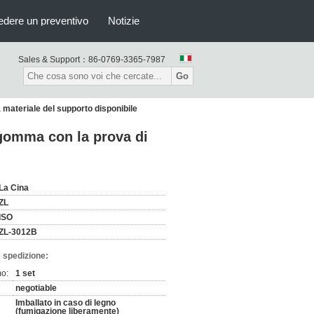
edere un preventivo
Notizie
Sales & Support：
86-0769-3365-7987
Go
 materiale del supporto disponibile
 gomma con la prova di
La Cina
ZL
ISO
ZL-3012B
 spedizione:
mo:
1 set
negotiable
Imballato in caso di legno
(fumigazione liberamente)