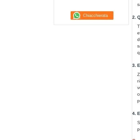
s
2. 
T
e
d
s
q
3. 
Z
r
v
c
p
4. 
S
p