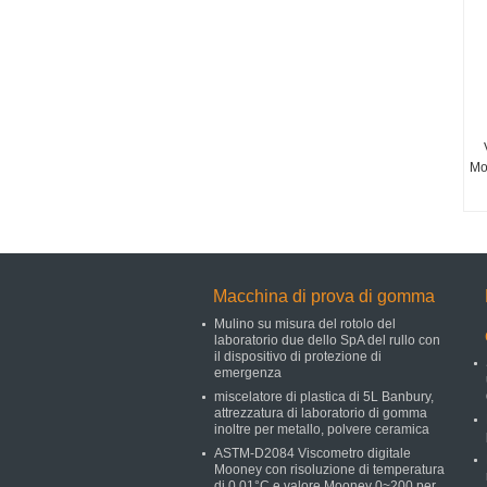
Mo
M
Macchina di prova di gomma
Mulino su misura del rotolo del
laboratorio due dello SpA del rullo con
il dispositivo di protezione di
emergenza
miscelatore di plastica di 5L Banbury,
attrezzatura di laboratorio di gomma
inoltre per metallo, polvere ceramica
ASTM-D2084 Viscometro digitale
Mooney con risoluzione di temperatura
di 0,01°C e valore Mooney 0~200 per