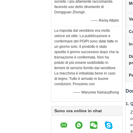
società. i più altamente raccomanda
M
facendo uso dello strumento di
Dongguan Zhongli.
V
—— Remy Attalin
La risposta dal venditore era molto
Co
veloce ed utile. La pubblicazione e
confermare del PO/PI sono state fatte in
In
un giorno solo. Il prodotto è stato
spedito il giorno successivo dopo che la
Di
transazione è confermata. Non ha
p
potuto di più essere soddisfatto in
termini di servizio fornito dal venditore.
La macchina è imballata bene in caso
P
di legno. Tutto è arrivato in buone
condizioni. Prossimo con
Do
—— Warunee Nahauythong
1. 
Sono ora online in chat
Z
c
o
a