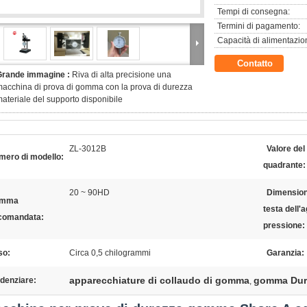
Tempi di consegna:
Termini di pagamento:
Capacità di alimentazio
Contatto
Grande immagine :
Riva di alta precisione una
acchina di prova di gomma con la prova di durezza
ateriale del supporto disponibile
ZL-3012B
Valore del
mero di modello:
quadrante:
20 ~ 90HD
Dimension
mma
testa dell'a
comandata:
pressione:
so:
Circa 0,5 chilogrammi
Garanzia:
apparecchiature di collaudo di gomma
gomma Dur
denziare:
,