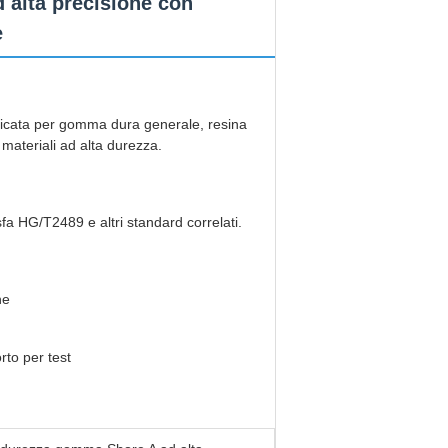
 alta precisione con
e
plicata per gomma dura generale, resina
i materiali ad alta durezza.
fa HG/T2489 e altri standard correlati.
ne
rto per test