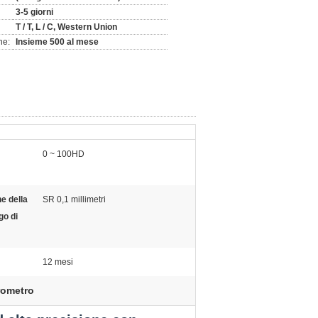
3-5 giorni
T / T, L / C, Western Union
ne:
Insieme 500 al mese
0 ~ 100HD
e della
SR 0,1 millimetri
go di
12 mesi
ometro