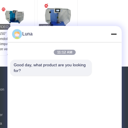
Luna
150° elevazione del
5.5J Calcolatore
ndolo Tester digitale
d'impatto digitale
 impatto IZOD Charpy
Charpy IZOD per
on velocità di impatto
gomma e plastica
11:12 AM
di 3,8 m/s
conforme alla norma
ISO 180
Good day, what product are you looking 
for?
Richiedere un preventivo
con
Invii
sgs
er
E-Mail
Mappa del sito
|
ia
Sito mobile