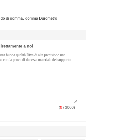
,
audo di gomma
gomma Durometro
 direttamente a noi
(
0
/ 3000)