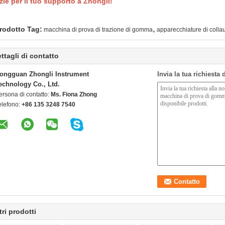
zie per il tuo supporto a Zhongli!
,
rodotto Tag:
macchina di prova di trazione di gomma
apparecchiature di coll
ttagli di contatto
ongguan Zhongli Instrument
Invia la tua richiesta
echnology Co., Ltd.
ersona di contatto:
Ms. Fiona Zhong
elefono:
+86 135 3248 7540
tri prodotti