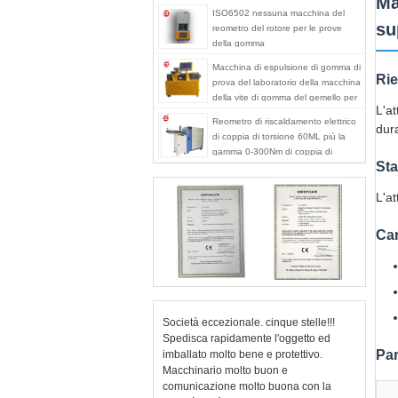
Ma
ISO6502 nessuna macchina del
su
reometro del rotore per le prove
della gomma
Macchina di espulsione di gomma di
Rie
prova del laboratorio della macchina
della vite di gomma del gemello per
L'a
PA del PC del PVC
Reometro di riscaldamento elettrico
dura
di coppia di torsione 60ML più la
gamma 0-300Nm di coppia di
Sta
torsione del miscelatore
L'a
Car
Società eccezionale. cinque stelle!!!
Spedisca rapidamente l'oggetto ed
Par
imballato molto bene e protettivo.
Macchinario molto buon e
comunicazione molto buona con la