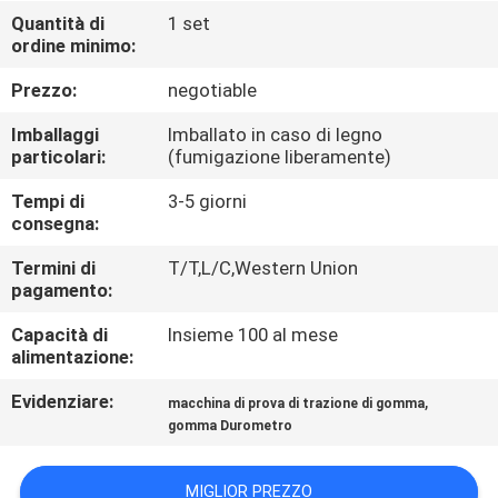
FABBRICA
Quantità di
1 set
ordine minimo:
CONTROLLO
Prezzo:
negotiable
DI
Imballaggi
Imballato in caso di legno
QUALITÀ
particolari:
(fumigazione liberamente)
Tempi di
3-5 giorni
consegna:
CONTATTICI
Termini di
T/T,L/C,Western Union
pagamento:
NOTIZIE
Capacità di
Insieme 100 al mese
alimentazione:
RICHIEDA
Evidenziare:
,
macchina di prova di trazione di gomma
UNA
gomma Durometro
CITAZIONE
MIGLIOR PREZZO