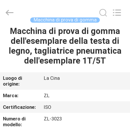
2026
Dongguan
Zhongli
Instrument
Technology
Macchina di prova di gomma
Co.,
Ltd..
All
Macchina di prova di gomma
CASA
Rights
Reserved.
dell'esemplare della testa di
PRODOTTI
legno, tagliatrice pneumatica
dell'esemplare 1T/5T
VIDEO
Luogo di
La Cina
origine:
CIRCA
NOI
Marca:
ZL
Certificazione:
ISO
GIRO
Numero di
ZL-3023
DELLA
modello: