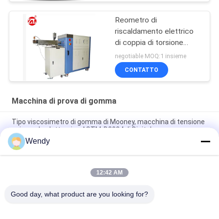
Reometro di
riscaldamento elettrico
di coppia di torsione
60ML più la gamma 0-
negotiable MOQ:1 insieme
300Nm di coppia di
CONTATTO
torsione del miscelatore
Macchina di prova di gomma
Tipo viscosimetro di gomma di Mooney, macchina di tensione
universale elettronica ASTM-D2084 di Digital
Wendy
Macchina di prova di gomma utilizzata laboratorio del singolo
del chip reometro di controllo senza rotore
12:42 AM
Macchina di prova meccanica Charpy di impatto elettronico di
IS0 180 per plastica di gomma
Good day, what product are you looking for?
Categorie popolari
Tutti