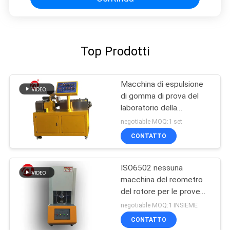
Top Prodotti
Macchina di espulsione
di gomma di prova del
laboratorio della
macchina della vite di
negotiable MOQ:1 set
gomma del gemello per
CONTATTO
PA del PC del PVC
ISO6502 nessuna
macchina del reometro
del rotore per le prove
della gomma
negotiable MOQ:1 INSIEME
CONTATTO