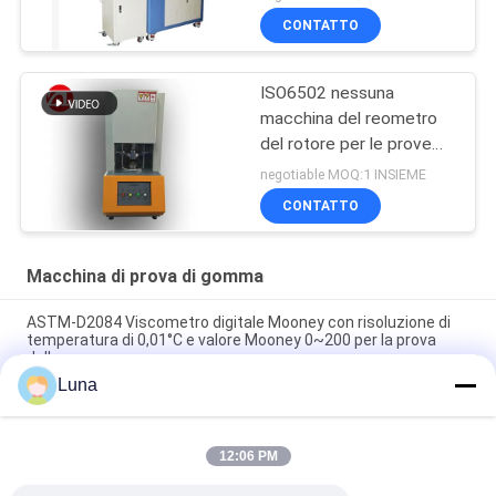
300Nm di coppia di
CONTATTO
torsione del miscelatore
ISO6502 nessuna
macchina del reometro
del rotore per le prove
della gomma
negotiable MOQ:1 INSIEME
CONTATTO
Macchina di prova di gomma
ASTM-D2084 Viscometro digitale Mooney con risoluzione di
temperatura di 0,01°C e valore Mooney 0~200 per la prova
della gomma
Luna
Macchina di prova di gomma utilizzata laboratorio del singolo
del chip reometro di controllo senza rotore
12:06 PM
Tester di impatto digitale ISO 180 con velocità di impatto di
3,5 m/s e distanza centro-centro di 335 mm