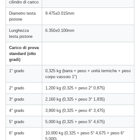
cilindro di carico
Diametro testa
9.475±0.015mm
pistone
Lunghezza
6.350±0.100mm
testa pistone
Carico di prova
standard (otto
gradi)
1° grado
0,325 kg (barra + peso + unità termiche + peso
corpo vassoio 1°)
2° grado
1,200 kg (0,325 + peso 2° 0,875)
3° grado
2,160 kg (0,325 + peso 3° 1,835)
4° grado
3,800 kg (0,325 + peso 4° 3,475)
5° grado
5,000 kg (0,325 + peso 5° 4,675)
6° grado
10,000 kg (0,325 + peso 5° 4,675 + peso 6°
5,000)