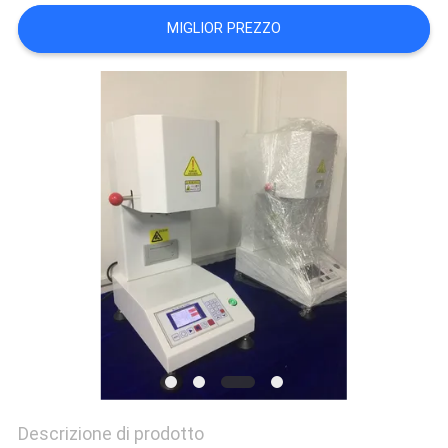
VR
MIGLIOR PREZZO
SHOW
SITEMAP
PRIVACY
POLICY
Descrizione di prodotto