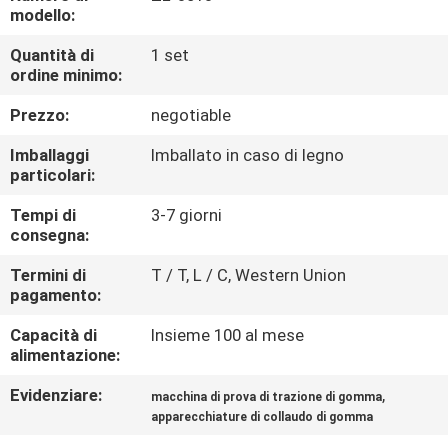
FABBRICA
modello:
Quantità di
1 set
CONTROLLO
ordine minimo:
DI
Prezzo:
negotiable
QUALITÀ
Imballaggi
Imballato in caso di legno
particolari:
CONTATTICI
Tempi di
3-7 giorni
consegna:
NOTIZIE
Termini di
T / T, L / C, Western Union
pagamento:
RICHIEDA
Capacità di
Insieme 100 al mese
alimentazione:
UNA
Evidenziare:
,
macchina di prova di trazione di gomma
CITAZIONE
apparecchiature di collaudo di gomma