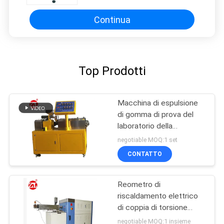
dell'ABS, di nylon
Continua
Top Prodotti
Macchina di espulsione
di gomma di prova del
laboratorio della
macchina della vite di
negotiable MOQ:1 set
gomma del gemello per
CONTATTO
PA del PC del PVC
Reometro di
riscaldamento elettrico
di coppia di torsione
60ML più la gamma 0-
negotiable MOQ:1 insieme