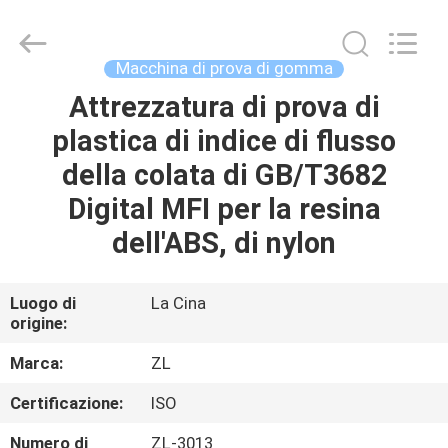
2026
Dongguan
Zhongli
Instrument
Technology
Macchina di prova di gomma
Co.,
Ltd..
All
Attrezzatura di prova di
CASA
Rights
Reserved.
plastica di indice di flusso
PRODOTTI
della colata di GB/T3682
Digital MFI per la resina
VIDEO
dell'ABS, di nylon
CIRCA
Luogo di
La Cina
origine:
NOI
Marca:
ZL
GIRO
Certificazione:
ISO
DELLA
Numero di
ZL-3013