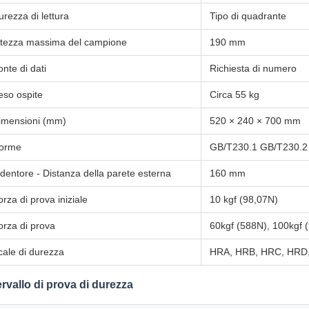
urezza di lettura
Tipo di quadrante
ltezza massima del campione
190 mm
onte di dati
Richiesta di numero
eso ospite
Circa 55 kg
imensioni (mm)
520 × 240 × 700 mm
orme
GB/T230.1 GB/T230.2 (
ndentore - Distanza della parete esterna
160 mm
orza di prova iniziale
10 kgf (98,07N)
orza di prova
60kgf (588N), 100kgf 
cale di durezza
HRA, HRB, HRC, HRD
ervallo di prova di durezza