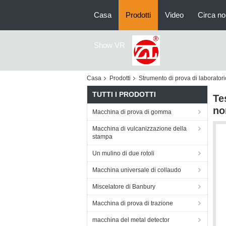
Casa
Prodotti
Video
Circa no
Show VR
Casa
Prodotti
Strumento di prova di laboratori
TUTTI I PRODOTTI
Te
no
Macchina di prova di gomma
Macchina di vulcanizzazione della
stampa
Un mulino di due rotoli
Macchina universale di collaudo
Miscelatore di Banbury
Macchina di prova di trazione
macchina del metal detector