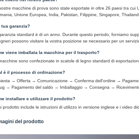
nostre macchine di prova sono state esportate in oltre 26 paesi tra cui
ania, Unione Europea, India, Pakistan, Filippine, Singapore, Thailandia,
a tua garanzia?
garanzia standard è di un anno. Durante questo periodo, forniamo support
gneri possono visitare la vostra posizione se necessario per un servizio
e viene imballata la macchina per il trasporto?
macchine sono confezionate in scatole di legno standard di esportazione
l è il processo di ordinazione?
hiesta → Offerta → Comunicazione → Conferma dell'ordine → Pagame
ug → Pagamento del saldo → Imballaggio → Consegna → Ricevimento d
e installare e utilizzare il prodotto?
 prodotto include le istruzioni di utilizzo in versione inglese e i video did
agini del prodotto