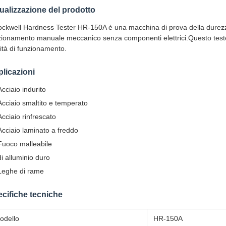
ualizzazione del prodotto
Rockwell Hardness Tester HR-150A è una macchina di prova della durez
zionamento manuale meccanico senza componenti elettrici.Questo teste
lità di funzionamento.
licazioni
Acciaio indurito
Acciaio smaltito e temperato
Acciaio rinfrescato
Acciaio laminato a freddo
Fuoco malleabile
di alluminio duro
Leghe di rame
cifiche tecniche
odello
HR-150A