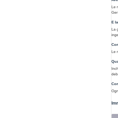
Le 
Germ
E l
La 
inge
Com
Le 
Qua
Inc
deb
Com
Ogni
Imm