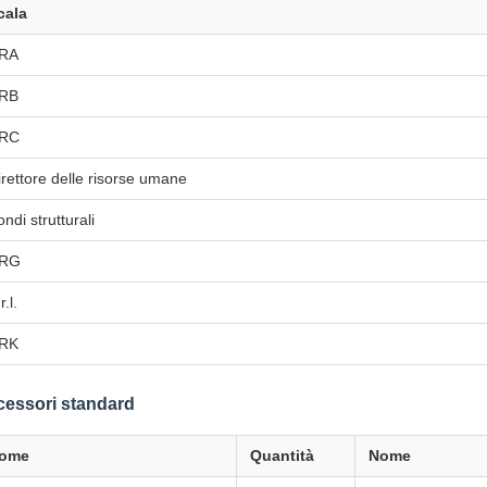
cala
RA
RB
RC
irettore delle risorse umane
ndi strutturali
RG
r.l.
RK
essori standard
ome
Quantità
Nome