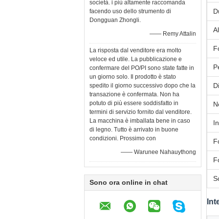
società. i più altamente raccomanda
D
facendo uso dello strumento di
Dongguan Zhongli.
A
—— Remy Attalin
F
La risposta dal venditore era molto
veloce ed utile. La pubblicazione e
P
confermare del PO/PI sono state fatte in
un giorno solo. Il prodotto è stato
D
spedito il giorno successivo dopo che la
transazione è confermata. Non ha
potuto di più essere soddisfatto in
N
termini di servizio fornito dal venditore.
La macchina è imballata bene in caso
I
di legno. Tutto è arrivato in buone
condizioni. Prossimo con
F
—— Warunee Nahauythong
F
S
Sono ora online in chat
Int