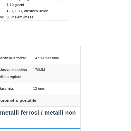
7-10 giorni
T / T, L / C, Western Union
ne:
50 insiemi/mese
erifichi la forza:
1471N massimo
Altezza massima
170MM
ell'esemplare:
Garanzia:
12 mesi
urometro portatile
talli ferrosi / metalli non