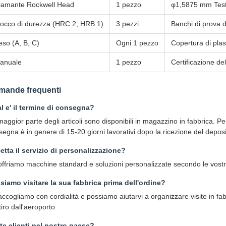
iamante Rockwell Head
1 pezzo
φ1,5875 mm Test
locco di durezza (HRC 2, HRB 1)
3 pezzi
Banchi di prova d
eso (A, B, C)
Ogni 1 pezzo
Copertura di plas
anuale
1 pezzo
Certificazione de
mande frequenti
l e' il termine di consegna?
aggior parte degli articoli sono disponibili in magazzino in fabbrica. Per 
egna è in genere di 15-20 giorni lavorativi dopo la ricezione del deposi
etta il servizio di personalizzazione?
 offriamo macchine standard e soluzioni personalizzate secondo le vostr
siamo visitare la sua fabbrica prima dell'ordine?
accogliamo con cordialità e possiamo aiutarvi a organizzare visite in fab
itiro dall'aeroporto.
te clienti nel nostro paese?