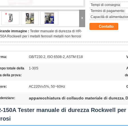
Tempi di consegna:
Termini di pagamento:
Capacità di alimentazio
Contatto
Grande immagine :
Tester manuale di durezza di HR-
50A Rockwell per i metalli ferrosi/i metalli non ferrosi
rma:
GB/T230.2, ISO 6508-2, ASTM E18
V
po totale della
1-30S
a della prova:
d
ere:
AC220V±5%, 50~60Hz
apparecchiatura di collaudo materiale di durezza
D
denziare:
,
-150A Tester manuale di durezza Rockwell per me
rrosi