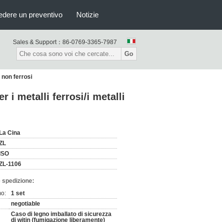
edere un preventivo
Notizie
Sales & Support：
86-0769-3365-7987
Go
 non ferrosi
i metalli ferrosi/i metalli
La Cina
ZL
ISO
ZL-1106
 spedizione:
mo:
1 set
negotiable
Caso di legno imballato di sicurezza
di witin (fumigazione liberamente)