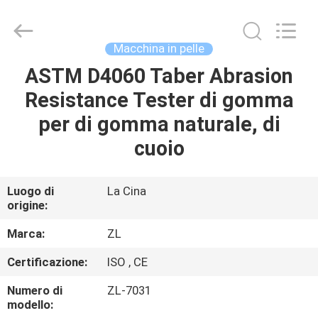
2026
Dongguan
Zhongli
Instrument
Technology
Macchina in pelle
Co.,
Ltd..
All
ASTM D4060 Taber Abrasion
CASA
Rights
Reserved.
Resistance Tester di gomma
PRODOTTI
per di gomma naturale, di
cuoio
VIDEO
Luogo di
La Cina
origine:
CIRCA
NOI
Marca:
ZL
Certificazione:
ISO , CE
GIRO
Numero di
ZL-7031
DELLA
modello: