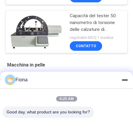
Capacità del tester 50
nanometro di torsione
delle calzature di
controllo dello SpA di
negotiable MOQ:1 insieme
GB/T 32024
CONTATTO
Macchina in pelle
4
Fiona
M
6:25 AM
"SATRA TM171 strumento di misura della penetrazione
idraulica dinamica in pelle flessibile di alta qualità"
Good day, what product are you looking for?
Categorie popolari
Tutti