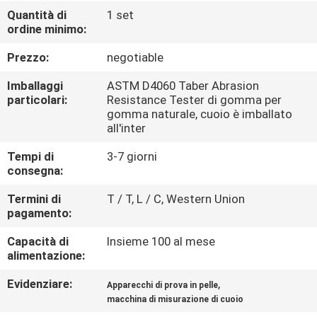
FABBRICA
Quantità di
1 set
ordine minimo:
CONTROLLO
Prezzo:
negotiable
DI
Imballaggi
ASTM D4060 Taber Abrasion
QUALITÀ
particolari:
Resistance Tester di gomma per
gomma naturale, cuoio è imballato
all'inter
CONTATTICI
Tempi di
3-7 giorni
consegna:
NOTIZIE
Termini di
T / T, L / C, Western Union
pagamento:
RICHIEDA
Capacità di
Insieme 100 al mese
alimentazione:
UNA
CITAZIONE
Evidenziare:
,
Apparecchi di prova in pelle
macchina di misurazione di cuoio