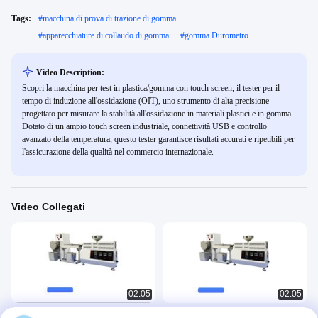
Tags:
#
macchina di prova di trazione di gomma
#
apparecchiature di collaudo di gomma
#
gomma Durometro
Video Description:
Scopri la macchina per test in plastica/gomma con touch screen, il tester per il
tempo di induzione all'ossidazione (OIT), uno strumento di alta precisione
progettato per misurare la stabilità all'ossidazione in materiali plastici e in gomma.
Dotato di un ampio touch screen industriale, connettività USB e controllo
avanzato della temperatura, questo tester garantisce risultati accurati e ripetibili per
l'assicurazione della qualità nel commercio internazionale.
Video Collegati
02:05
02:05
Piccolo estrusore monovite da
Laboratorio Mini Desktop Twin Screw