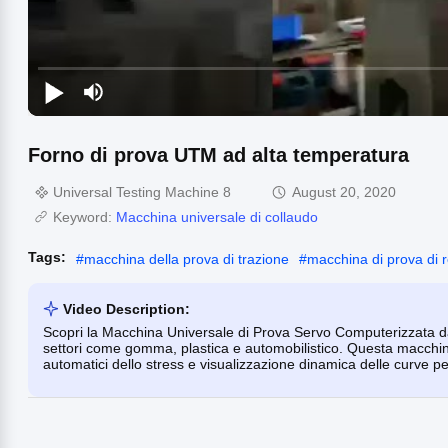
Forno di prova UTM ad alta temperatura
Universal Testing Machine 8
August 20, 2020
Keyword:
Macchina universale di collaudo
Tags:
#
macchina della prova di trazione
#
macchina di prova di r
Video Description:
Scopri la Macchina Universale di Prova Servo Computerizzata da
settori come gomma, plastica e automobilistico. Questa macchina 
automatici dello stress e visualizzazione dinamica delle curve per