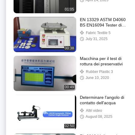
April 24, 2023
tessuto 5KN
01:05
EN 13329 ASTM D4060
BS EN16094 Tester di
abrasione Martindale
Fabric Textile 5
per pavimenti in legno
July 31, 2025
Macchina di abrasione
Martindale
00:38
Macchina per il test di
rottura dei preservativi
Rubber Plastic 3
June 10, 2020
00:49
Determinare l'angolo di
contatto dell'acqua
Altri video
August 08, 2025
02:50