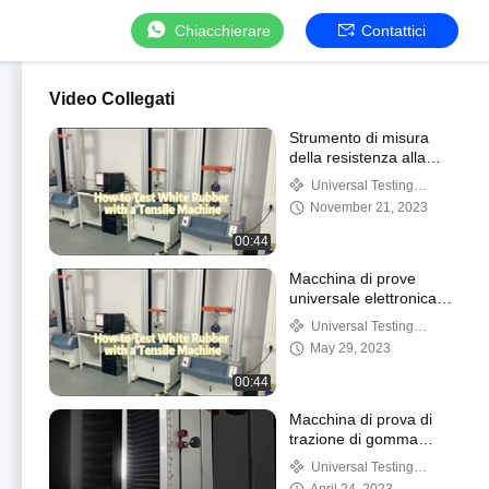
Chiacchierare
Contattici
Video Collegati
Strumento di misura
della resistenza alla
trazione
Universal Testing
dell'abbigliamento
Machine 8
November 21, 2023
00:44
Macchina di prove
universale elettronica
20KN
Universal Testing
Machine 8
May 29, 2023
00:44
Macchina di prova di
trazione di gomma
elettronica, macchina di
Universal Testing
prova del tessuto del
Machine 8