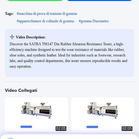
Tags:
#
macchina di prova di trazione di gomma
#
apparecchiature di collaudo di gomma
#
gomma Durometro
Video Description:
Discover the SATRA TM147 Din Rubber Abrasion Resistance Tester, a high-
efficiency machine designed to test the wear resistance of materials like rubber,
shoe soles, and synthetic leather. Ideal for industries such as footwear, research
labs, and quality control departments, this tester ensures reproducible results and
easy operation.
Video Collegati
02:05
02:05
Piccolo estrusore monovite da
Laboratorio Mini Desktop Twin Screw