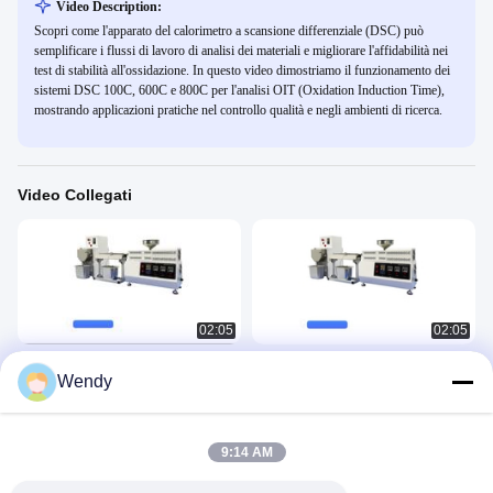
Video Description:
Scopri come l'apparato del calorimetro a scansione differenziale (DSC) può
semplificare i flussi di lavoro di analisi dei materiali e migliorare l'affidabilità nei
test di stabilità all'ossidazione. In questo video dimostriamo il funzionamento dei
sistemi DSC 100C, 600C e 800C per l'analisi OIT (Oxidation Induction Time),
mostrando applicazioni pratiche nel controllo qualità e negli ambienti di ricerca.
Video Collegati
02:05
02:05
Piccolo estrusore monovite da
Laboratorio Mini Desktop Twin Screw
Wendy
laboratorio
Extruder Twin Screw Laboratory
Extrusion Pelletizer
Rubber Plastic 3
Rubber Plastic 3
December 24, 2025
June 13, 2025
9:14 AM