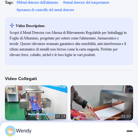
Tags:
#
Metal detector dell'alimento
#
metal detector del trasportatore
#
pesatura di controllo del metal detector
Video Description:
Scopri il Metal Detector con Altezza di Rilevamento Regolabile per Imballaggi in
Foglio di Alluminio, progettato per settori come l'alimentare, farmaceutico e
tessile. Questo rilevatore avanzato garantisce alta sensibilità, anti-interferenza e il
rifiuto automatico di metalli non ferrosi come la carta stagnola. Perfetto per
rilevare ferro, cobalto, nichel e le loro leghe in vari prodotti.
Video Collegati
00:19
01:07
Metal Detector per bottiglie
Detettore di metalli per diversi
Wendy
alimenti, riciclaggio di plastica,
Metal Detector 4
gomma chimica e farmaci medici
Metal Detector 4
January 26, 2026